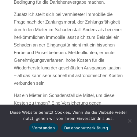
Bedingung für die Darlehensvergabe machen.
Zusätzlich stellt sich bei vermieteter Immobilie die
Frage nach der Zahlungsmoral, der Zahlungsfähigkeit
durch den Mieter im Schadensfall. Anders als bei einer
herkömmlichen Immobilie lässt sich zum Beispiel ein
Schaden an der Eingangstür nicht mit ein bisschen
Farbe und Pinsel beheben: Meldepflichten, erneute
Genehmigungsverfahren, hohe Kosten für die
Wiederherstellung der geschützten Ausgangssituation
– all das kann sehr schnell mit astronomischen Kosten
verbunden sein.
Hat ein Mieter im Schadensfall die Mittel, um diese
Kosten zu tragen? Eine Versicherung gegen
Mietausfall kann ebenso sinnvoll sein: Auch eine
Diese Website benutzt Cookies. Wenn Sie die Website weiter
Versicherung gegen Schimmelpilz oder Beschädigung
nutzt, gehen wir von Ihrem Einverständnis aus.
durch Verwahrlosung der Wohnung durch den Mieter
Verstanden
Datenschutzerklärung
ist sinnvoll. Je nach Wohnort kann auch die