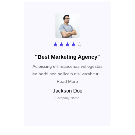
★
★
★
★
☆
"Best Marketing Agency"
"Exce
Adipiscing elit maecenas vel egestas
Adipiscing 
leo borbi non sollicdin nisi vurabitur ...
leo borbi non
Read More
Jackson Doe
Company Name