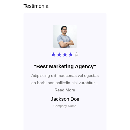
Testimonial
★
★
★
★
☆
"Best Marketing Agency"
"Exce
Adipiscing elit maecenas vel egestas
Adipiscing 
leo borbi non sollicdin nisi vurabitur ...
leo borbi non
Read More
Jackson Doe
Company Name